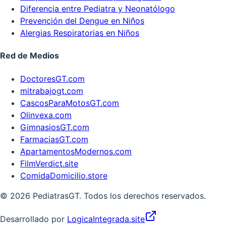
Diferencia entre Pediatra y Neonatólogo
Prevención del Dengue en Niños
Alergias Respiratorias en Niños
Red de Medios
DoctoresGT.com
mitrabajogt.com
CascosParaMotosGT.com
Olinvexa.com
GimnasiosGT.com
FarmaciasGT.com
ApartamentosModernos.com
FilmVerdict.site
ComidaDomicilio.store
©
2026
PediatrasGT. Todos los derechos reservados.
Desarrollado por
LogicaIntegrada.site