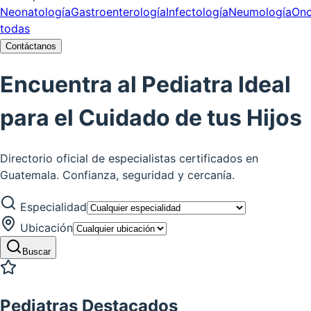
Neonatología
Gastroenterología
Infectología
Neumología
Onc
todas
Contáctanos
Encuentra al Pediatra Ideal
para el Cuidado de tus Hijos
Directorio oficial de especialistas certificados en
Guatemala. Confianza, seguridad y cercanía.
Especialidad
Ubicación
Buscar
Pediatras Destacados