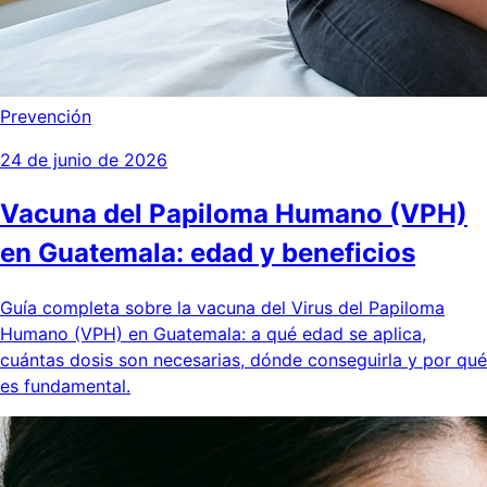
Prevención
24 de junio de 2026
Vacuna del Papiloma Humano (VPH)
en Guatemala: edad y beneficios
Guía completa sobre la vacuna del Virus del Papiloma
Humano (VPH) en Guatemala: a qué edad se aplica,
cuántas dosis son necesarias, dónde conseguirla y por qué
es fundamental.