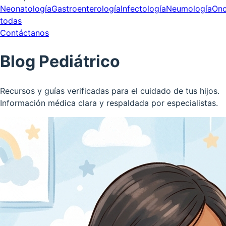
Neonatología
Gastroenterología
Infectología
Neumología
Onc
todas
Contáctanos
Blog Pediátrico
Recursos y guías verificadas para el cuidado de tus hijos.
Información médica clara y respaldada por especialistas.